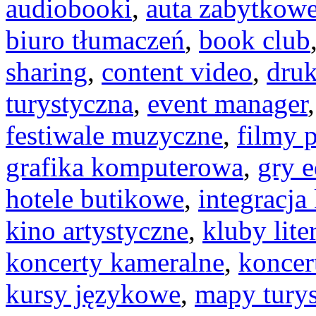
audiobooki
,
auta zabytkow
biuro tłumaczeń
,
book club
sharing
,
content video
,
druk
turystyczna
,
event manager
festiwale muzyczne
,
filmy 
grafika komputerowa
,
gry 
hotele butikowe
,
integracja
kino artystyczne
,
kluby lite
koncerty kameralne
,
koncer
kursy językowe
,
mapy tury