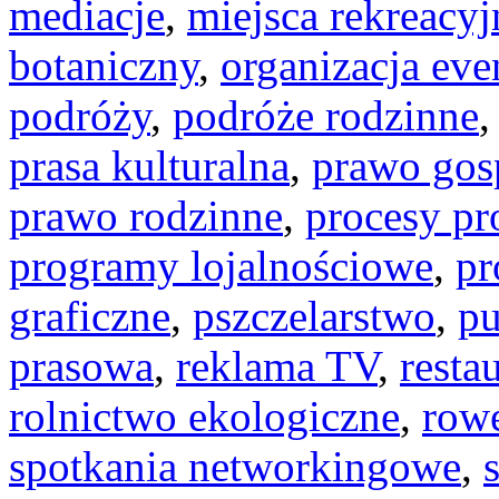
mediacje
,
miejsca rekreacyj
botaniczny
,
organizacja ev
podróży
,
podróże rodzinne
prasa kulturalna
,
prawo gos
prawo rodzinne
,
procesy pr
programy lojalnościowe
,
pr
graficzne
,
pszczelarstwo
,
pu
prasowa
,
reklama TV
,
resta
rolnictwo ekologiczne
,
rowe
spotkania networkingowe
,