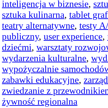
inteligencja w biznesie
,
szt
sztuka kulinarna
,
tablet gra
teatry alternatywne
,
testy A
publiczny
,
user experience
,
dziećmi
,
warsztaty rozwoj
wydarzenia kulturalne
,
wyd
wypożyczalnie samochodó
zabawki edukacyjne
,
zarzą
zwiedzanie z przewodnikie
żywność regionalna