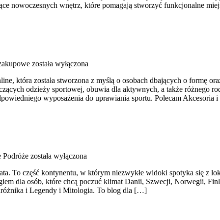
czące nowoczesnych wnętrz, które pomagają stworzyć funkcjonalne mie
 zakupowe
została wyłączona
nline, która została stworzona z myślą o osobach dbających o formę or
cych odzieży sportowej, obuwia dla aktywnych, a także różnego rodza
owiedniego wyposażenia do uprawiania sportu. Polecam Akcesoria i d
 Podróże
została wyłączona
ata. To część kontynentu, w którym niezwykłe widoki spotyka się z lo
iem dla osób, które chcą poczuć klimat Danii, Szwecji, Norwegii, Finla
różnika i Legendy i Mitologia. To blog dla […]