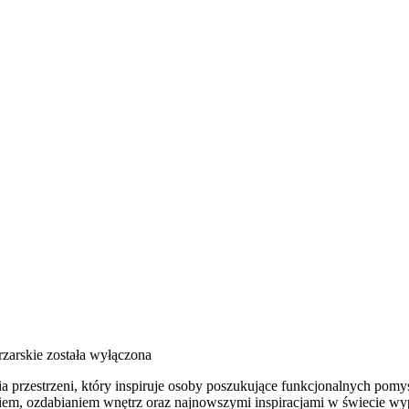
rzarskie
została wyłączona
 przestrzeni, który inspiruje osoby poszukujące funkcjonalnych pomy
niem, ozdabianiem wnętrz oraz najnowszymi inspiracjami w świecie wyp