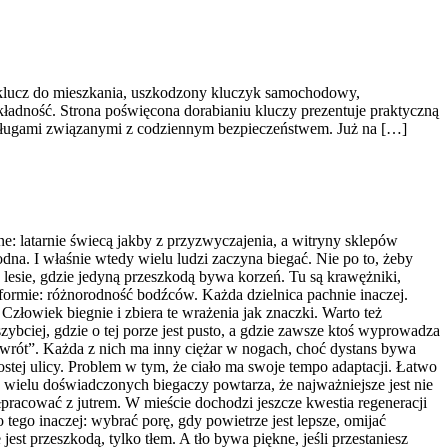
 klucz do mieszkania, uszkodzony kluczyk samochodowy,
kładność. Strona poświęcona dorabianiu kluczy prezentuje praktyczną
usługami związanymi z codziennym bezpieczeństwem. Już na […]
wne: latarnie świecą jakby z przyzwyczajenia, a witryny sklepów
godna. I właśnie wtedy wielu ludzi zaczyna biegać. Nie po to, żeby
w lesie, gdzie jedyną przeszkodą bywa korzeń. Tu są krawężniki,
j formie: różnorodność bodźców. Każda dzielnica pachnie inaczej.
złowiek biegnie i zbiera te wrażenia jak znaczki. Warto też
jszybciej, gdzie o tej porze jest pusto, a gdzie zawsze ktoś wyprowadza
 powrót”. Każda z nich ma inny ciężar w nogach, choć dystans bywa
stej ulicy. Problem w tym, że ciało ma swoje tempo adaptacji. Łatwo
wielu doświadczonych biegaczy powtarza, że najważniejsze jest nie
ółpracować z jutrem. W mieście dochodzi jeszcze kwestia regeneracji
tego inaczej: wybrać porę, gdy powietrze jest lepsze, omijać
est przeszkodą, tylko tłem. A tło bywa piękne, jeśli przestaniesz