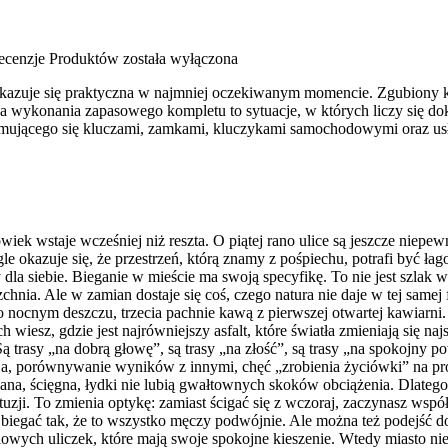
Recenzje Produktów
została wyłączona
b okazuje się praktyczna w najmniej oczekiwanym momencie. Zgubiony
ba wykonania zapasowego kompletu to sytuacje, w których liczy się do
zajmującego się kluczami, zamkami, kluczykami samochodowymi oraz 
wiek wstaje wcześniej niż reszta. O piątej rano ulice są jeszcze niepe
gle okazuje się, że przestrzeń, którą znamy z pośpiechu, potrafi być ła
dla siebie. Bieganie w mieście ma swoją specyfikę. To nie jest szlak 
zchnia. Ale w zamian dostaje się coś, czego natura nie daje w tej same
ocnym deszczu, trzecia pachnie kawą z pierwszej otwartej kawiarni. C
 wiesz, gdzie jest najrówniejszy asfalt, które światła zmieniają się na
Są trasy „na dobrą głowę”, są trasy „na złość”, są trasy „na spokojny
cja, porównywanie wyników z innymi, chęć „zrobienia życiówki” na pro
na, ścięgna, łydki nie lubią gwałtownych skoków obciążenia. Dlatego 
ontuzji. To zmienia optykę: zamiast ścigać się z wczoraj, zaczynasz wsp
 biegać tak, że to wszystko męczy podwójnie. Ale można też podejść do 
owych uliczek, które mają swoje spokojne kieszenie. Wtedy miasto nie j