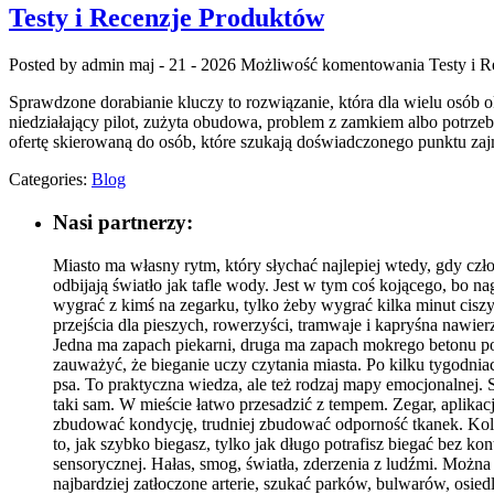
Testy i Recenzje Produktów
Posted by admin
maj - 21 - 2026
Możliwość komentowania
Testy i 
Sprawdzone dorabianie kluczy to rozwiązanie, która dla wielu osó
niedziałający pilot, zużyta obudowa, problem z zamkiem albo potrze
ofertę skierowaną do osób, które szukają doświadczonego punktu 
Categories:
Blog
Nasi partnerzy:
Miasto ma własny rytm, który słychać najlepiej wtedy, gdy czło
odbijają światło jak tafle wody. Jest w tym coś kojącego, bo na
wygrać z kimś na zegarku, tylko żeby wygrać kilka minut ciszy 
przejścia dla pieszych, rowerzyści, tramwaje i kapryśna nawier
Jedna ma zapach piekarni, druga ma zapach mokrego betonu po n
zauważyć, że bieganie uczy czytania miasta. Po kilku tygodniach
psa. To praktyczna wiedza, ale też rodzaj mapy emocjonalnej. 
taki sam. W mieście łatwo przesadzić z tempem. Zegar, aplika
zbudować kondycję, trudniej zbudować odporność tkanek. Kola
to, jak szybko biegasz, tylko jak długo potrafisz biegać bez k
sensorycznej. Hałas, smog, światła, zderzenia z ludźmi. Można
najbardziej zatłoczone arterie, szukać parków, bulwarów, osiedl