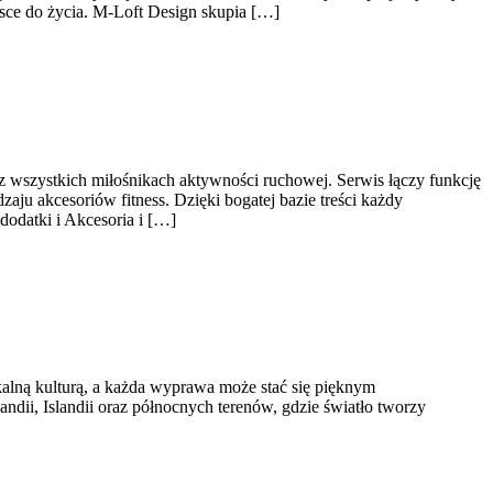
jsce do życia. M-Loft Design skupia […]
az wszystkich miłośnikach aktywności ruchowej. Serwis łączy funkcję
ju akcesoriów fitness. Dzięki bogatej bazie treści każdy
odatki i Akcesoria i […]
kalną kulturą, a każda wyprawa może stać się pięknym
ndii, Islandii oraz północnych terenów, gdzie światło tworzy